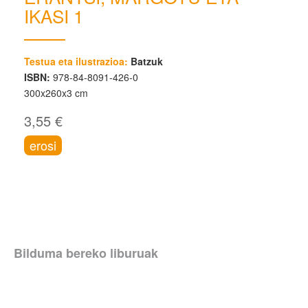
IKASI 1
Testua eta ilustrazioa:
Batzuk
ISBN:
978-84-8091-426-0
300x260x3 cm
3,55 €
erosi
Bilduma bereko liburuak