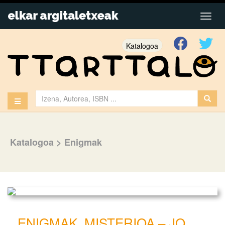
Katalogoa
Katalogoa
>
Enigmak
ENIGMAK. MISTERIOA – JO