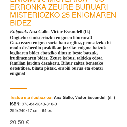
ERRONKA ZEURE BURUARI
MISTERIOZKO 25 ENIGMAREN
BIDEZ
Enigmak
. Ana Gallo. Victor Escandell (Il.)
Ongi-etorri misteriozko enigmen liburura!!
Goza ezazu enigma sorta hau argituz, pentsatzeko bi
modu desberdin praktikan jarrita: enigma batzuk
logikaren bidez ebatziko dituzu; beste batzuk,
irudimenaren bidez. Zeure kabuz, taldeka edota
familian jardun dezakezu. Bihur zaitez benetako
detektibea, bilatu pistak, erabili burua eta ebatzi
enigma!
Testua eta ilustrazioa:
Ana Gallo, Victor Escandell (il. )
ISBN:
978-84-9843-810-9
295x240x17 cm
64 or.
20,50 €