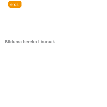
erosi
Bilduma bereko liburuak