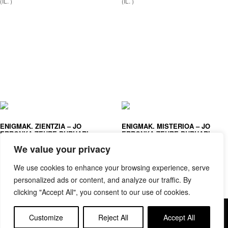
(IL. )
(IL. )
ENIGMAK. ZIENTZIA – JO
ENIGMAK. MISTERIOA – JO
ERRONKA ZEURE BURUARI
ERRONKA ZEURE BURUARI
ZIENTZIETAKO 25 ENIGMAREN
MISTERIOZKO 25 ENIGMAREN
We value your privacy
BIDEZ
BIDEZ
ANA GALLO, VICTOR ESCANDELL
ANA GALLO, VICTOR ESCANDELL
(IL. )
(IL. )
We use cookies to enhance your browsing experience, serve
personalized ads or content, and analyze our traffic. By
clicking "Accept All", you consent to our use of cookies.
Copyright © elkar Argitaletxeak
Customize
Reject All
Accept All
Lege oharra
Cookie politika