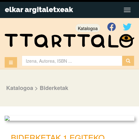
Katalogoa
Katalogoa
>
Biderketak
BIDERKETAK 1 EGITEKO