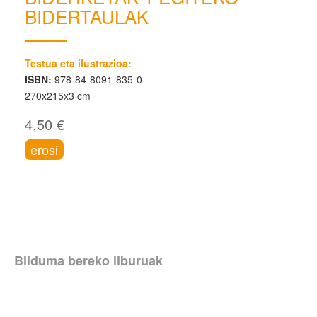
BIDERTAULAK
Testua eta ilustrazioa:
ISBN:
978-84-8091-835-0
270x215x3 cm
4,50 €
erosi
Bilduma bereko liburuak