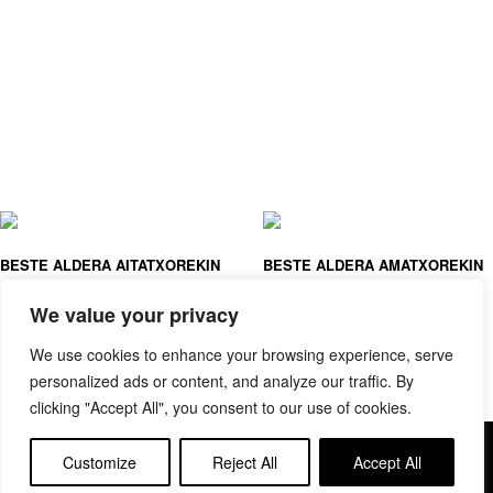
BESTE ALDERA AITATXOREKIN
BESTE ALDERA AMATXOREKIN
ESTHER VAN DER BERG
ESTHER VAN DER BERG
We value your privacy
We use cookies to enhance your browsing experience, serve
personalized ads or content, and analyze our traffic. By
clicking "Accept All", you consent to our use of cookies.
Copyright © elkar Argitaletxeak
Customize
Reject All
Accept All
Lege oharra
Cookie politika