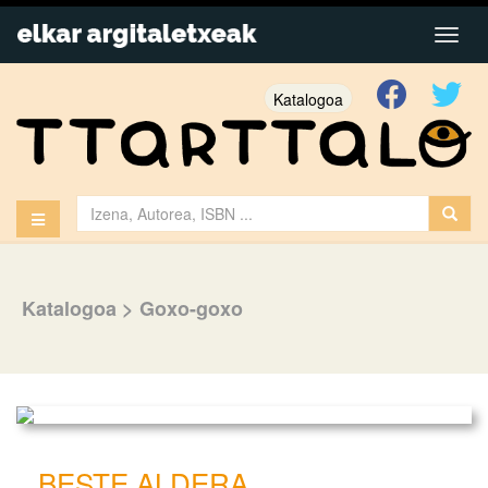
Katalogoa
Katalogoa
>
Goxo-goxo
BESTE ALDERA