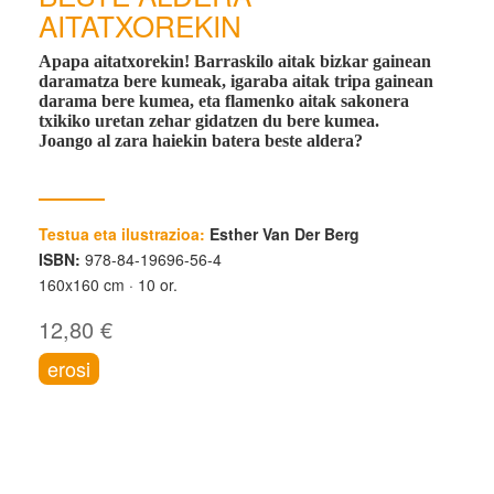
AITATXOREKIN
Apapa aitatxorekin! Barraskilo aitak bizkar gainean
daramatza bere kumeak, igaraba aitak tripa gainean
darama bere kumea, eta flamenko aitak sakonera
txikiko uretan zehar gidatzen du bere kumea.
Joango al zara haiekin batera beste aldera?
Testua eta ilustrazioa:
Esther Van Der Berg
ISBN:
978-84-19696-56-4
160x160 cm
10 or.
12,80 €
erosi