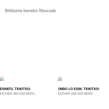
Bilduma bereko liburuak
ESNATU, TXIKITXO!
ONDO LO EGIN, TXIKITXO!
ESTHER VAN DER BERG
ESTHER VAN DER BERG