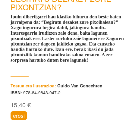
PIXONTZIAN?
Ipuin dibertigarri hau klasiko bihurtu den beste baten
jarraipena da: “Begiratu dezaket zure pixoihalean?”
Xagu ingurura begira dabil, jakingura handiz.
Interesgarria iruditzen zaio dena, baita lagunen
pixontziak ere. Laster sortuko zaie lagunei ere Xaguren
pixontzian zer dagoen jakiteko gogoa. Eta ezusteko
handia hartuko dute. Izan ere, berak ikasi du jada
pixontzitik komun handirako saltoa ematen. A zer
sorpresa hartuko duten bere lagunek!
Testua eta ilustrazioa:
Guido Van Genechten
ISBN:
978-84-9843-947-2
15,40 €
erosi