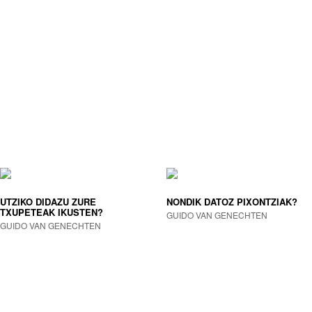
UTZIKO DIDAZU ZURE
NONDIK DATOZ PIXONTZIAK?
TXUPETEAK IKUSTEN?
GUIDO VAN GENECHTEN
GUIDO VAN GENECHTEN