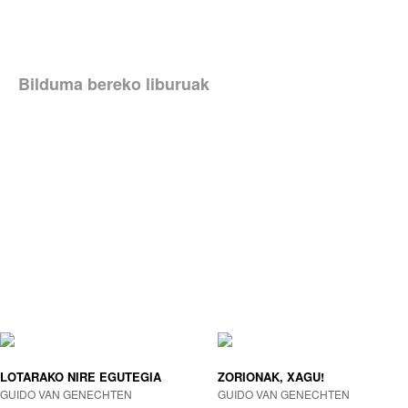
Bilduma bereko liburuak
LOTARAKO NIRE EGUTEGIA
ZORIONAK, XAGU!
GUIDO VAN GENECHTEN
GUIDO VAN GENECHTEN