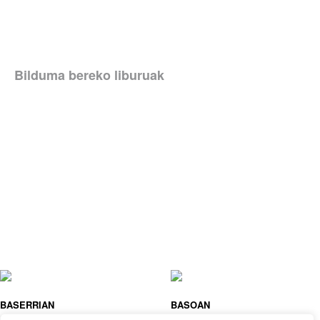
Bilduma bereko liburuak
BASERRIAN
BASOAN
MACK
MACK