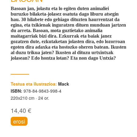
Basoan jan, jolastu eta lo egiten duten animaliei
buruzko bilaketa-jolasez osatuta dago liburu atsegin
hau. 30 hilabete edo gehiago dituzten haurrentzat da
egina, eta txikienak inguratzen dituen munduan jartzen
du arreta. Basoan, mota guztietako animalia
maitagarriak bizi dira. Ezkurrak eta baiak janez
gozatzen dute, ezkutaketan jolasten dira, edo lozorroan
egoten dira adaxka eta hostozko oheren batean. Ikusten
al duzu trikua jaten? Ikusten al dituzu urtxintxak
jolasean? Edo hontza lotan? Eta non dago Untxia?
Testua eta ilustrazioa:
Mack
ISBN:
978-84-9843-998-4
220x210 cm
24 or.
14,40 €
erosi