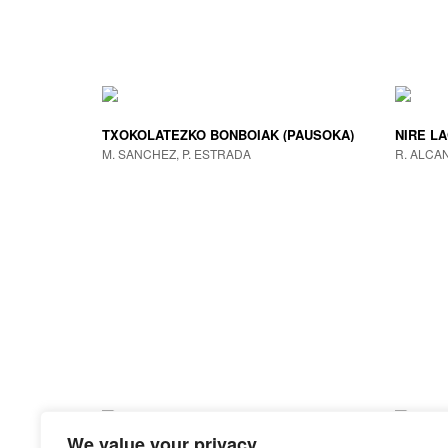
TXOKOLATEZKO BONBOIAK (PAUSOKA)
NIRE L
M. SANCHEZ, P. ESTRADA
R. ALCA
We value your privacy