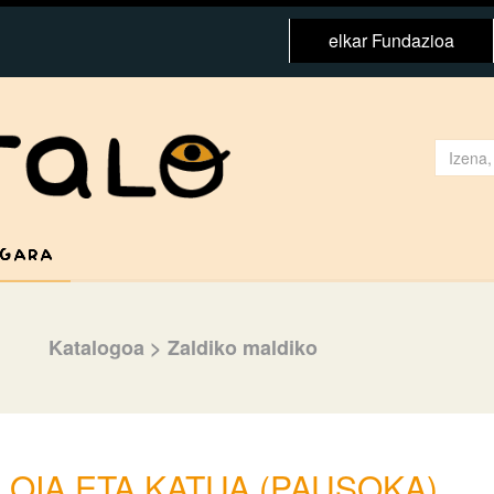
elkar Fundazioa
 GARA
Katalogoa
>
Zaldiko maldiko
LOIA ETA KATUA (PAUSOKA)