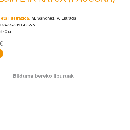
 eta ilustrazioa:
M. Sanchez, P. Estrada
78-84-8091-632-5
15x3 cm
 €
i
Bilduma bereko liburuak