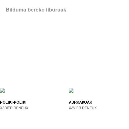
Bilduma bereko liburuak
POLIKI-POLIKI
AURKAKOAK
XABIER DENEUX
XAVIER DENEUX