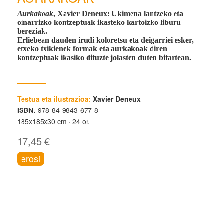
Aurkakoak
, Xavier Deneux:
Ukimena lantzeko eta
oinarrizko kontzeptuak ikasteko kartoizko liburu
bereziak.
Erliebean dauden irudi koloretsu eta deigarriei esker,
etxeko txikienek formak eta aurkakoak diren
kontzeptuak ikasiko dituzte jolasten duten bitartean.
Testua eta ilustrazioa:
Xavier Deneux
ISBN:
978-84-9843-677-8
185x185x30 cm
24 or.
17,45 €
erosi