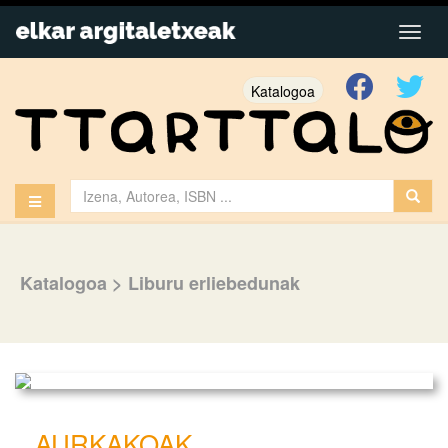
Katalogoa
Katalogoa
>
Liburu erliebedunak
AURKAKOAK