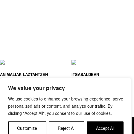
ANIMALIAK LAZTANTZEN
ITSASALDEAN
ARSEDITION
ARSEDITION
We value your privacy
We use cookies to enhance your browsing experience, serve
personalized ads or content, and analyze our traffic. By
clicking "Accept All", you consent to our use of cookies.
Copyright © elkar Argitaletxeak
Customize
Reject All
Accept All
Lege oharra
Cookie politika