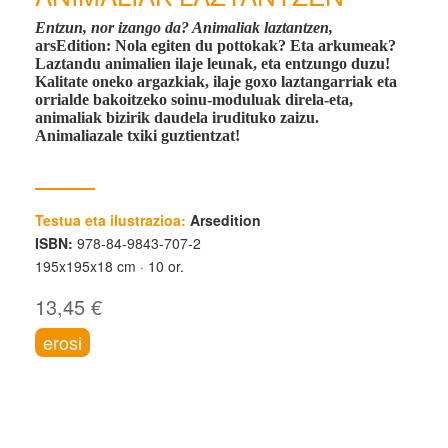
Entzun, nor izango da? Animaliak laztantzen,
arsEdition:
Nola egiten du pottokak? Eta arkumeak?
Laztandu animalien ilaje leunak, eta entzungo duzu!
Kalitate oneko argazkiak, ilaje goxo laztangarriak eta
orrialde bakoitzeko soinu-moduluak direla-eta,
animaliak bizirik daudela irudituko zaizu.
Animaliazale txiki guztientzat!
Testua eta ilustrazioa:
Arsedition
ISBN:
978-84-9843-707-2
195x195x18 cm
10 or.
13,45 €
erosi