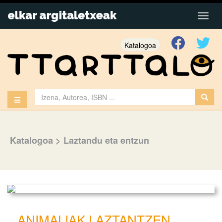
Katalogoa
Katalogoa
>
Laztandu eta entzun
ANIMALIAK LAZTANTZEN