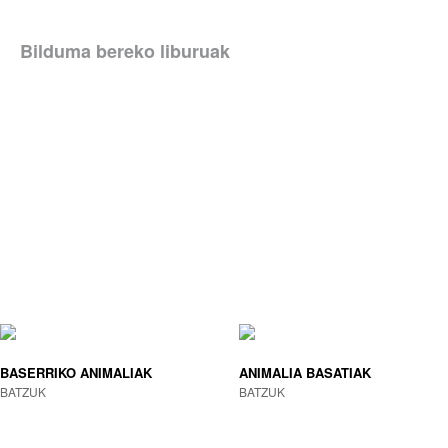
Bilduma bereko liburuak
BASERRIKO ANIMALIAK
ANIMALIA BASATIAK
BATZUK
BATZUK