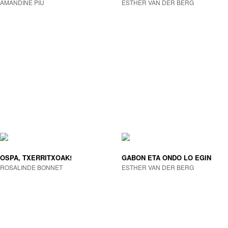
AMANDINE PIU
ESTHER VAN DER BERG
OSPA, TXERRITXOAK!
GABON ETA ONDO LO EGIN
ROSALINDE BONNET
ESTHER VAN DER BERG