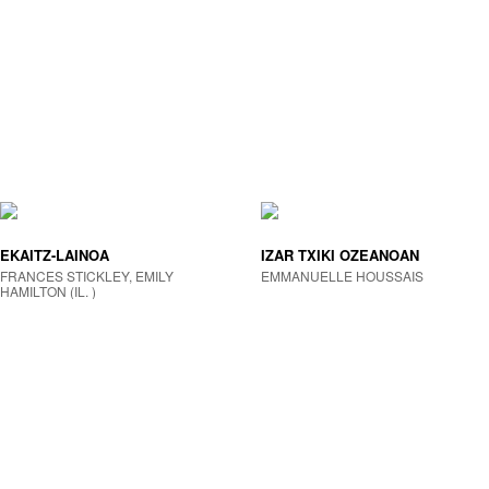
EKAITZ-LAINOA
IZAR TXIKI OZEANOAN
FRANCES STICKLEY, EMILY
EMMANUELLE HOUSSAIS
HAMILTON (IL. )