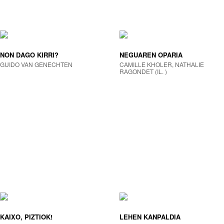
NON DAGO KIRRI?
NEGUAREN OPARIA
GUIDO VAN GENECHTEN
CAMILLE KHOLER, NATHALIE
RAGONDET (IL. )
KAIXO, PIZTIOK!
LEHEN KANPALDIA