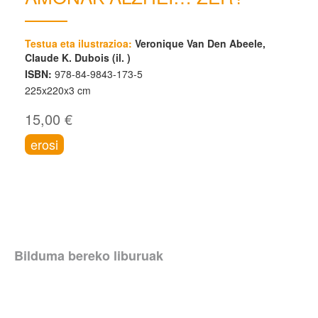
Testua eta ilustrazioa:
Veronique Van Den Abeele,
Claude K. Dubois (il. )
ISBN:
978-84-9843-173-5
225x220x3 cm
15,00 €
erosi
Bilduma bereko liburuak