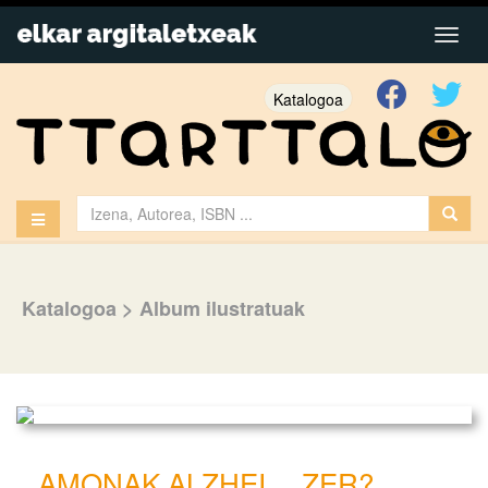
Katalogoa
Katalogoa
>
Album ilustratuak
AMONAK ALZHEI… ZER?