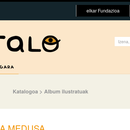
elkar Fundazioa
 GARA
Katalogoa
>
Album ilustratuak
A MEDUSA