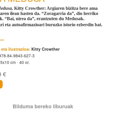
edusa,
Kitty Crowther:
Argiaren bizitza bere ama
ren ilean hasten da. “Zoragarria da”, dio herriko
k. “Bai, nirea da”, erantzuten du Medusak.
ri eta autoafirmazioari buruzko istorio ezberdin bat.
 eta ilustrazioa:
Kitty Crowther
78-84-9843-627-3
15x10 cm
40 or.
0 €
i
Bilduma bereko liburuak