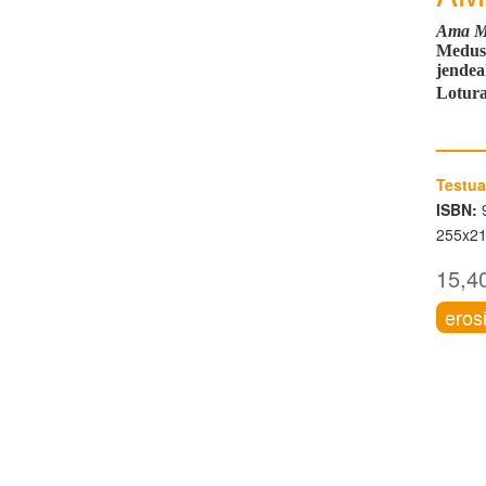
Ama M
Medusa
jendea
Lotura
Testua
ISBN:
9
255x2
15,4
eros