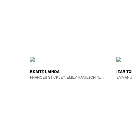
EKAITZ-LAINOA
IZAR TX
FRANCES STICKLEY, EMILY HAMILTON (IL. )
EMMANU