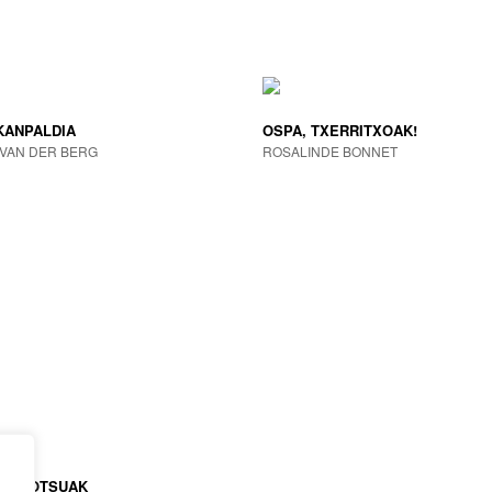
KANPALDIA
OSPA, TXERRITXOAK!
VAN DER BERG
ROSALINDE BONNET
BALIOTSUAK