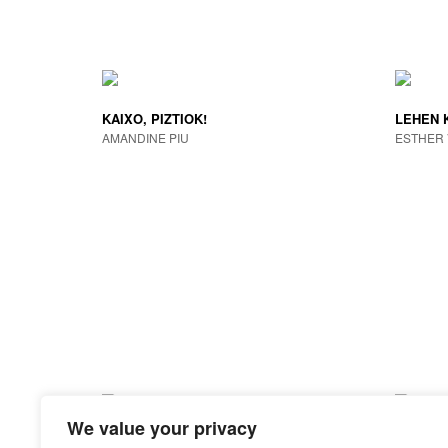
KAIXO, PIZTIOK!
LEHEN 
AMANDINE PIU
ESTHER 
We value your privacy
PERU SAGUTXOA
GAUZA 