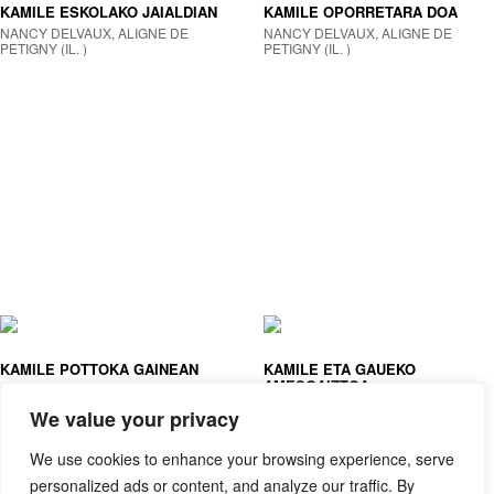
KAMILE ESKOLAKO JAIALDIAN
KAMILE OPORRETARA DOA
NANCY DELVAUX, ALIGNE DE
NANCY DELVAUX, ALIGNE DE
PETIGNY (IL. )
PETIGNY (IL. )
KAMILE POTTOKA GAINEAN
KAMILE ETA GAUEKO
AMESGAIZTOA
NANCY DELVAUX, ALIGNE DE
PETIGNY (IL. )
NANCY DELVAUX, ALIGNE DE
We value your privacy
PETIGNY (IL. )
We use cookies to enhance your browsing experience, serve
personalized ads or content, and analyze our traffic. By