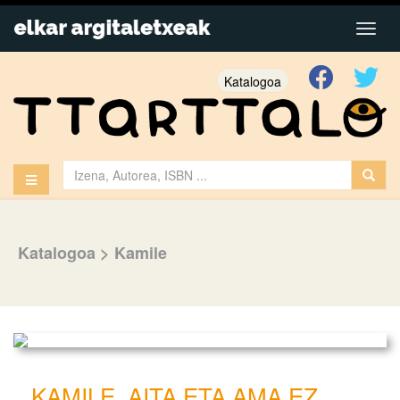
Katalogoa
Katalogoa
>
Kamile
KAMILE, AITA ETA AMA EZ