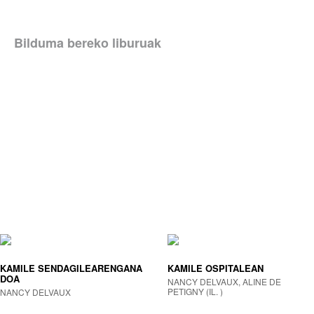
Bilduma bereko liburuak
KAMILE SENDAGILEARENGANA
KAMILE OSPITALEAN
DOA
NANCY DELVAUX, ALINE DE
PETIGNY (IL. )
NANCY DELVAUX