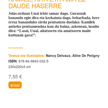
DAUDE HASERRE
Jolas-orduan Unai triste samar dago. Gurasoak
banandu egin dira eta kezkatuta dago, beharbada, bere
erruz bananduko zirela pentsatzen duelako. Kamilek
antzeko pentsamendua izan du baina, azkenean, lasaitu
dira: “Lasai, Unai, aitatxoren eta amatxoren maite
kuttunak gara!”.
Testua eta ilustrazioa:
Nancy Delvaux, Aline De Petigny
ISBN:
978-84-9843-032-5
230x220x3 cm
7,55 €
erosi