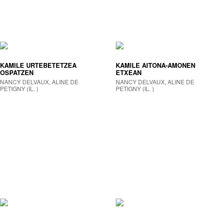
KAMILE URTEBETETZEA
KAMILE AITONA-AMONEN
OSPATZEN
ETXEAN
NANCY DELVAUX, ALINE DE
NANCY DELVAUX, ALINE DE
PETIGNY (IL. )
PETIGNY (IL. )