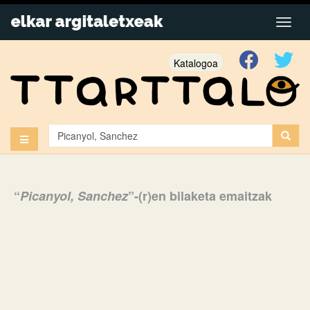
Katalogoa
“
Picanyol, Sanchez
”-(r)en bilaketa emaitzak