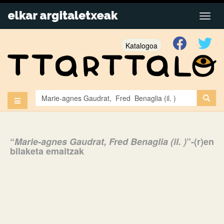
Katalogoa
“
Marie-agnes Gaudrat, Fred Benaglia (il. )
”-(r)en
bilaketa emaitzak